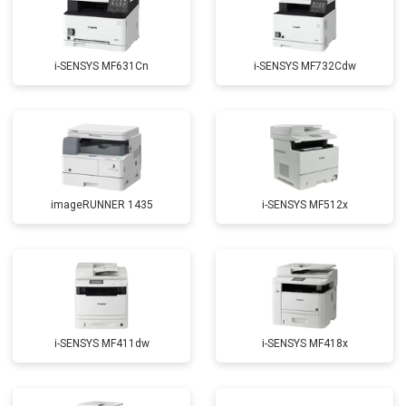
i-SENSYS MF631Cn
i-SENSYS MF732Cdw
imageRUNNER 1435
i-SENSYS MF512x
i-SENSYS MF411dw
i-SENSYS MF418x