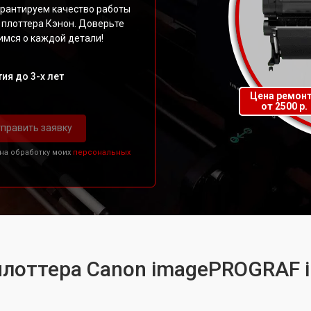
арантируем качество работы
 плоттера Кэнон. Доверьте
мся о каждой детали!
ия до 3-х лет
Цена ремон
от 2500 р.
править заявку
 на обработку моих
персональных
плоттера Canon imagePROGRAF 