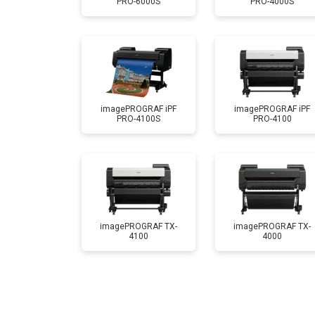
PRO-6000S
PRO-4000S
Промывка печатающей головки
imagePROGRAF iPF
imagePROGRAF iPF
PRO-4100S
PRO-4100
imagePROGRAF TX-
imagePROGRAF TX-
4100
4000