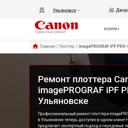
Дворц
Ульяновск
▼
УСЛУГИ
Сервисный ремонт
Главная
/
Плоттер
/
imagePROGRAF iPF PRO-
Ремонт плоттера Ca
imagePROGRAF iPF P
Ульяновске
Профессиональный ремонт плоттера imagePRO
в Ульяновске теперь доступен в одном клике!
предлагает экспертный подход и передовые т