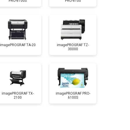
PRO-6100S
PRO-6100
т 3900 ₽
Заказать
imagePROGRAF TA-20
imagePROGRAF TZ-
30000
imagePROGRAF TX-
imagePROGRAF PRO-
2100
6100S