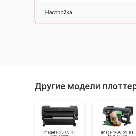
Настройка
Прошивка (Обновление ПО)
Замена ремня
Замена печатной головки
Другие модели плотте
Замена каретки
Ремонт блока питания
imagePROGRAF iPF
imagePROGRAF iPF