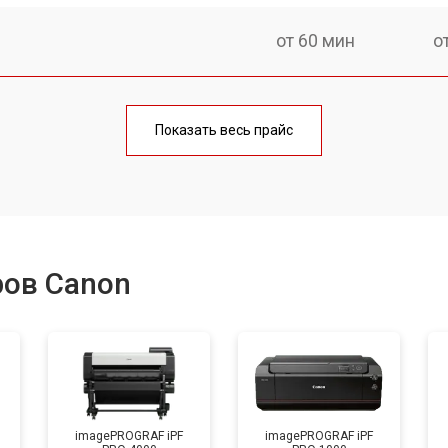
от 60 мин
о
от 90 мин
о
Показать весь прайс
от 60 мин
о
от 130 мин
о
ров Canon
от 80 мин
о
от 110 мин
о
imagePROGRAF iPF
imagePROGRAF iPF