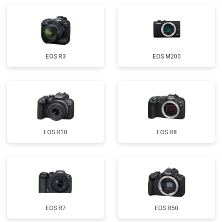
EOS R3
EOS M200
EOS R10
EOS R8
EOS R7
EOS R50